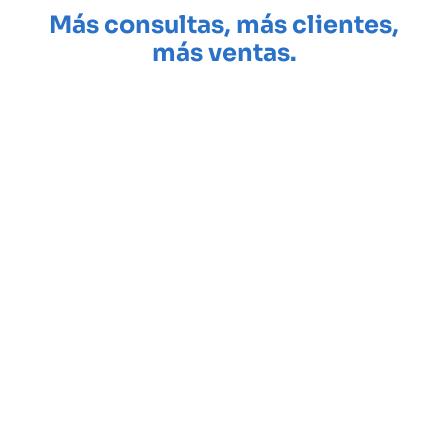
Más consultas, más clientes,
más ventas.
Hacemos landing pages para que tu negocio gane
visibilidad, genere confianza y reciba más consultas con
una web profesional lista en 72 horas.