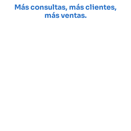
Más consultas, más clientes,
más ventas.
Hacemos landing pages para que tu negocio gane
visibilidad, genere confianza y reciba más consultas con
una web profesional lista en 72 horas.