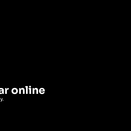
ar online
y.