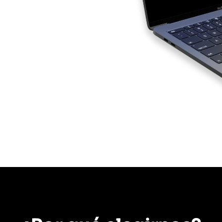
io gane visibilidad,
 con una web profesional