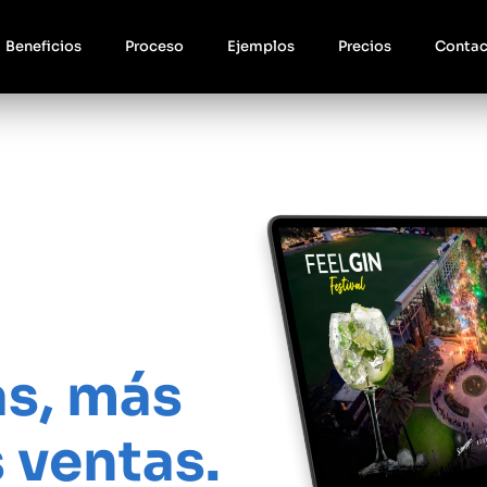
Beneficios
Proceso
Ejemplos
Precios
Contac
 en 72 hs
s, más
 ventas.