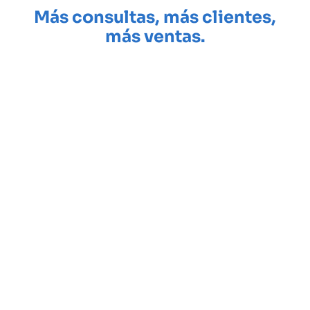
Más consultas, más clientes,
más ventas.
Hacemos landing pages para que tu negocio gane
visibilidad, genere confianza y reciba más consultas con
una web profesional lista en 72 horas.