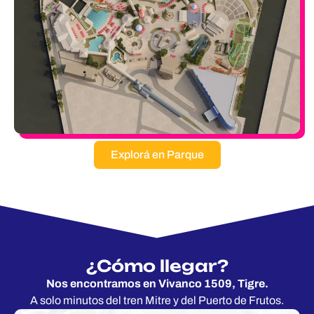
Explorá en Parque
¿Cómo llegar?
Nos encontramos en Vivanco 1509, Tigre.
A solo minutos del tren Mitre y del Puerto de Frutos.