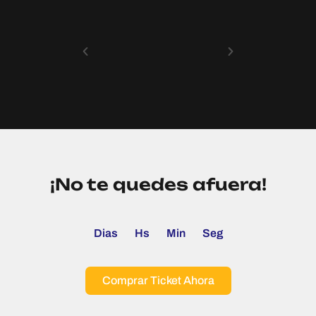
¡No te quedes afuera!
Dias
Hs
Min
Seg
Comprar Ticket Ahora