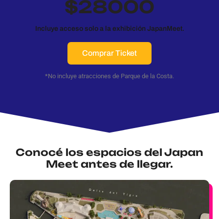
$28000
Incluye acceso solo a la exhibición JapanMeet.
Comprar Ticket
*No incluye atracciones de Parque de la Costa.
Conocé los espacios del Japan
Meet antes de llegar.