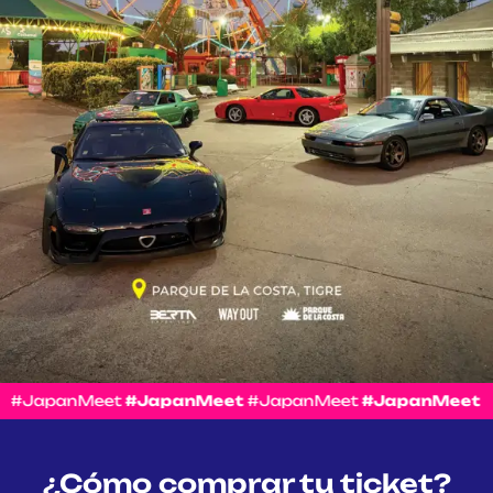
JapanMeet
#JapanMeet
#JapanMeet
#JapanMeet
#J
¿Cómo comprar tu ticket?